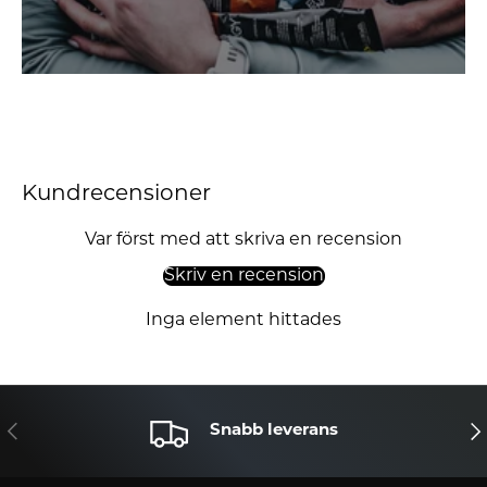
Kundrecensioner
Var först med att skriva en recension
Skriv en recension
Inga element hittades
TIDIGARE
NÄ
Snabb leverans