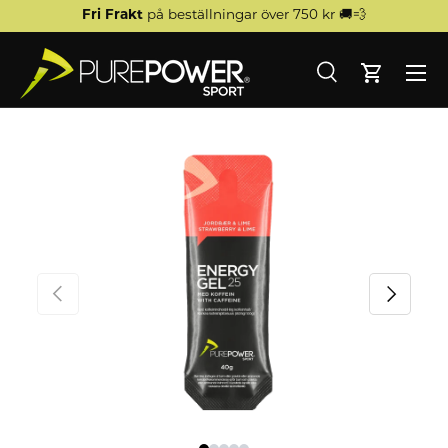
Fri Frakt
på beställningar över 750 kr 🚚💨
HOPPA TILL INNEHÅLL
Meny
Sökning
Kort
Sökning
Sökning
Hem
Energy Gel Koffein Jordgubb/Lime 40 g
TIDIGARE
NÄSTA