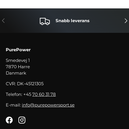
TIDIGARE
NÄ
Snabb leverans
PurePower
Smedevej 1
7870 Harre
Danmark
CVR: DK-45121305
Telefon: +45
70 60 31 78
E-mail:
info@purepowersport.se
Facebook
Instagram