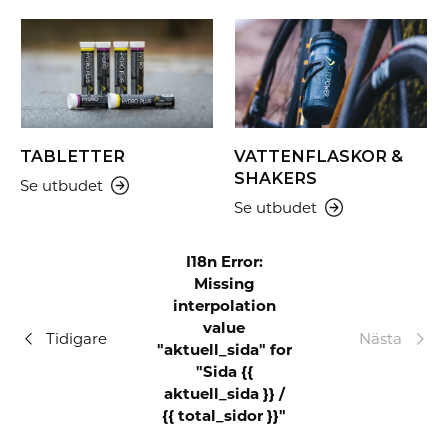
TABLETTER
VATTENFLASKOR &
SHAKERS
Se utbudet
Se utbudet
I18n Error:
Missing
interpolation
value
Tidigare
Nästa
"aktuell_sida" for
"Sida {{
aktuell_sida }} /
{{ total_sidor }}"