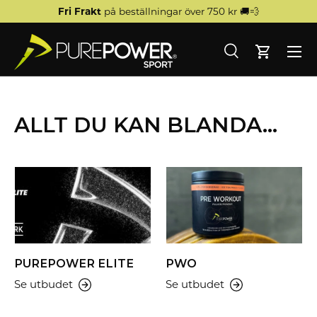
Fri Frakt
på beställningar över 750 kr 🚚💨
HOPPA TILL INNEHÅLL
Meny
Sökning
Kort
Sökning
Sökning
ALLT DU KAN BLANDA...
Hem
Samlingar
PUREPOWER ELITE
PWO
Se utbudet
Se utbudet